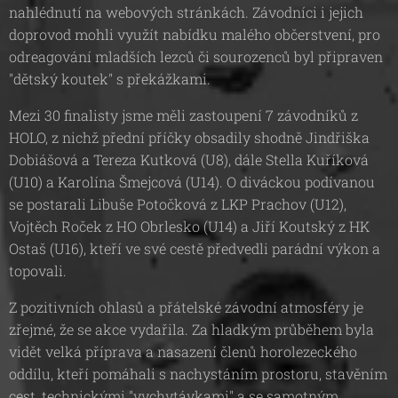
nahlédnutí na webových stránkách. Závodníci i jejich
doprovod mohli využít nabídku malého občerstvení, pro
odreagování mladších lezců či sourozenců byl připraven
"dětský koutek" s překážkami.
Mezi 30 finalisty jsme měli zastoupení 7 závodníků z
HOLO, z nichž přední příčky obsadily shodně Jindřiška
Dobiášová a Tereza Kutková (U8), dále Stella Kuříková
(U10) a Karolína Šmejcová (U14). O diváckou podívanou
se postarali Libuše Potočková z LKP Prachov (U12),
Vojtěch Roček z HO Obrlesko (U14) a Jiří Koutský z HK
Ostaš (U16), kteří ve své cestě předvedli parádní výkon a
topovali.
Z pozitivních ohlasů a přátelské závodní atmosféry je
zřejmé, že se akce vydařila. Za hladkým průběhem byla
vidět velká příprava a nasazení členů horolezeckého
oddílu, kteří pomáhali s nachystáním prostoru, stavěním
cest, technickými "vychytávkami" a se samotným