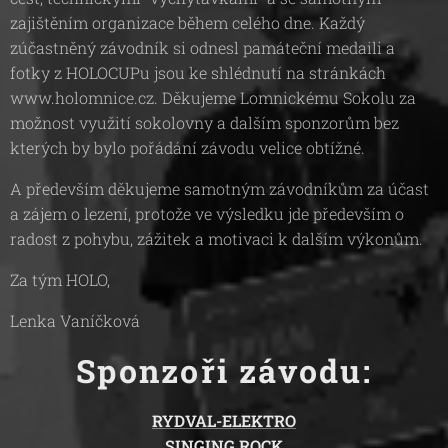
zajištěním organizace během celého dne. Každý
zúčastněný závodník si odnesl památeční medaili a
fotky z HOLOCUPu jsou ke shlédnutí na stránkách
www.holomnice.cz. Děkujeme Lomnickému Sokolu za
možnost využití sokolovny a dalším sponzorům bez
kterých by bylo pořádání závodu velice obtížné.
A především děkujeme samotným závodníkům za účast
a zájem o lezení, protože ve výsledku jde především o
radost z pohybu, zážitek a motivaci k dalším výkonům.
Za tým HOLO,
Lenka Vaníčková
Sponzoři závodu:
RYDVAL-ELEKTRO
SINGING ROCK