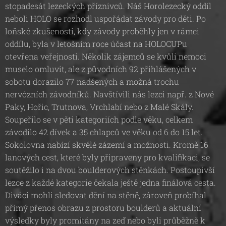
stopadesát lezeckých příznivců. Náš Horolezecký oddíl
neboli HOLO se rozhodl uspořádat závody pro děti. Po
loňské zkušenosti, kdy závody proběhly jen v rámci
oddílu, byla v letošním roce účast na HOLOCUPu
otevřena veřejnosti. Několik zájemců se kvůli nemoci
muselo omluvit, ale z původních 92 přihlášených v
sobotu dorazilo 77 nadšených a možná trochu
nervózních závodníků. Navštívili nás lezci např. z Nové
Paky, Hořic, Trutnova, Vrchlabí nebo z Malé Skály.
Soupeřilo se v pěti kategoriích podle věku, celkem
závodilo 42 dívek a 35 chlapců ve věku od 6 do 15 let.
Sokolovna nabízí skvělé zázemí a možnosti. Kromě 16
lanových cest, které byly připraveny pro kvalifikaci, se
soutěžilo i na dvou boulderových stěnkách. Postoupivší
lezce z každé kategorie čekala ještě jedna finálová cesta.
Diváci mohli sledovat dění na stěně, zároveň probíhal
přímý přenos obrazu z prostoru boulderů a aktuální
výsledky byly promítány na zeď nebo byli průběžně k